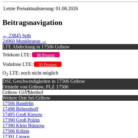
Letzte Preisaktualisierung: 01.08.2026
Beitragsnavigation
←
23845 Seth
24960 Munkbrarup
→
LTE Abdeckung in 17506 Gribow
Telekom LTE:
96 Prozent
Vodafone LTE:
95 Prozent
O
LTE: noch nicht möglich
2
DSL Geschwindigkeiten in 17506 Gribow
Ortsteile von Gribow, PLZ 17506
Gribow GlÃ¶denhof
Weitere Orte bei Gribow
17506 Bandelin
17498 Behrenhoff
17495 Groß Kiesow
17390 Groß Polzin
17390 Klein Bünzow
17506 Kölzin
17391 Liepen