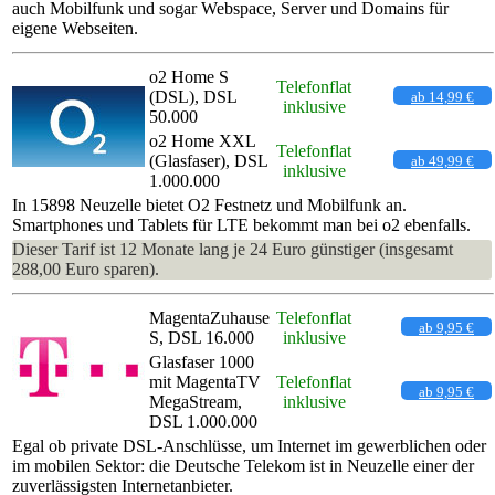
auch Mobilfunk und sogar Webspace, Server und Domains für
eigene Webseiten.
o2 Home S
Telefonflat
(DSL), DSL
ab 14,99 €
inklusive
50.000
o2 Home XXL
Telefonflat
(Glasfaser), DSL
ab 49,99 €
inklusive
1.000.000
In 15898 Neuzelle bietet O2 Festnetz und Mobilfunk an.
Smartphones und Tablets für LTE bekommt man bei o2 ebenfalls.
Dieser Tarif ist 12 Monate lang je 24 Euro günstiger (insgesamt
288,00 Euro sparen).
MagentaZuhause
Telefonflat
ab 9,95 €
S, DSL 16.000
inklusive
Glasfaser 1000
mit MagentaTV
Telefonflat
ab 9,95 €
MegaStream,
inklusive
DSL 1.000.000
Egal ob private DSL-Anschlüsse, um Internet im gewerblichen oder
im mobilen Sektor: die Deutsche Telekom ist in Neuzelle einer der
zuverlässigsten Internetanbieter.