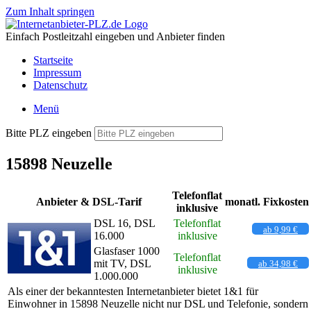
Zum Inhalt springen
Einfach Postleitzahl eingeben und Anbieter finden
Startseite
Impressum
Datenschutz
Menü
Bitte PLZ eingeben
15898 Neuzelle
Telefonflat
Anbieter & DSL-Tarif
monatl. Fixkosten
inklusive
DSL 16, DSL
Telefonflat
ab 9,99 €
16.000
inklusive
Glasfaser 1000
Telefonflat
mit TV, DSL
ab 34,98 €
inklusive
1.000.000
Als einer der bekanntesten Internetanbieter bietet 1&1 für
Einwohner in 15898 Neuzelle nicht nur DSL und Telefonie, sondern