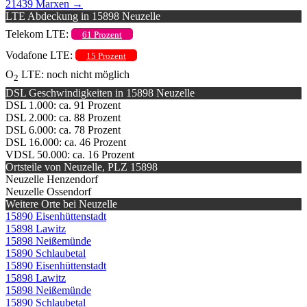
21439 Marxen
→
LTE Abdeckung in 15898 Neuzelle
Telekom LTE:
61 Prozent
Vodafone LTE:
15 Prozent
O
LTE: noch nicht möglich
2
DSL Geschwindigkeiten in 15898 Neuzelle
DSL 1.000: ca. 91 Prozent
DSL 2.000: ca. 88 Prozent
DSL 6.000: ca. 78 Prozent
DSL 16.000: ca. 46 Prozent
VDSL 50.000: ca. 16 Prozent
Ortsteile von Neuzelle, PLZ 15898
Neuzelle Henzendorf
Neuzelle Ossendorf
Weitere Orte bei Neuzelle
15890 Eisenhüttenstadt
15898 Lawitz
15898 Neißemünde
15890 Schlaubetal
15890 Eisenhüttenstadt
15898 Lawitz
15898 Neißemünde
15890 Schlaubetal