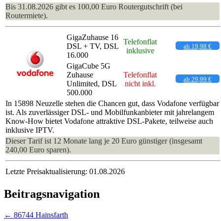
Bis 31.08.2026 gibt es 100,00 Euro Routergutschrift (bei
Routermiete).
GigaZuhause 16
Telefonflat
DSL + TV, DSL
ab 19,98 €
inklusive
16.000
GigaCube 5G
Zuhause
Telefonflat
ab 29,99 €
Unlimited, DSL
nicht inkl.
500.000
In 15898 Neuzelle stehen die Chancen gut, dass Vodafone verfügbar
ist. Als zuverlässiger DSL- und Mobilfunkanbieter mit jahrelangem
Know-How bietet Vodafone attraktive DSL-Pakete, teilweise auch
inklusive IPTV.
Dieser Tarif ist 12 Monate lang je 20 Euro günstiger (insgesamt
240,00 Euro sparen).
Letzte Preisaktualisierung: 01.08.2026
Beitragsnavigation
←
86744 Hainsfarth