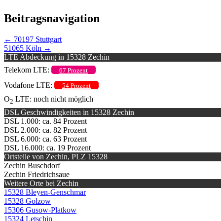
Beitragsnavigation
←
70197 Stuttgart
51065 Köln
→
LTE Abdeckung in 15328 Zechin
Telekom LTE:
67 Prozent
Vodafone LTE:
54 Prozent
O
LTE: noch nicht möglich
2
DSL Geschwindigkeiten in 15328 Zechin
DSL 1.000: ca. 84 Prozent
DSL 2.000: ca. 82 Prozent
DSL 6.000: ca. 63 Prozent
DSL 16.000: ca. 19 Prozent
Ortsteile von Zechin, PLZ 15328
Zechin Buschdorf
Zechin Friedrichsaue
Weitere Orte bei Zechin
15328 Bleyen-Genschmar
15328 Golzow
15306 Gusow-Platkow
15324 Letschin