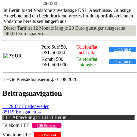
500.000
In Berlin bietet Vodafone zuverlässige DSL-Anschlüsse. Günstige
Angebote und ein beeindruckend großes Produktportfolio zeichnen
Vodafone bereits seit langem aus.
Dieser Tarif ist 12 Monate lang je 20 Euro günstiger (insgesamt
240,00 Euro sparen).
Pure Surf 50,
Telefonflat
ab 23,00 €
DSL 50.000
nicht inkl.
Kombi 500,
Telefonflat
ab 41,00 €
DSL 500.000
inklusive
Letzte Preisaktualisierung: 01.08.2026
Beitragsnavigation
←
79877 Friedenweiler
85119 Ernsgaden
→
LTE Abdeckung in 13353 Berlin
Telekom LTE:
100 Prozent
Vodafone LTE:
99 Prozent