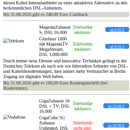
diesen Kabel-Internetanbieter zu einer attraktiven Alternative zu den
herkömmlichen DSL-Anbietern.
Bis 31.08.2026 gibt es 240,00 Euro Cashback.
MagentaZuhause
Telefonflat
ab 9,95 €
S, DSL 16.000
inklusive
Glasfaser 1000
mit MagentaTV
Telefonflat
ab 9,95 €
MegaStream,
inklusive
DSL 1.000.000
Durch immer neue Dienste und innovative Techniken gelingt es der
Deutschen Telekom als nach wie vor führendem Anbieter von DSL-
und Kabeldienstleistungen, dass immer mehr Verbraucher in Berlin
Zugang zur digitalen Welt haben.
Bis 31.08.2026 gibt es 100,00 Euro Routergutschrift (bei
Routermiete).
GigaZuhause 16
Telefonflat
DSL + TV, DSL
ab 19,98 €
inklusive
16.000
GigaCube 5G
Zuhause
Telefonflat
ab 29,99 €
Unlimited, DSL
nicht inkl.