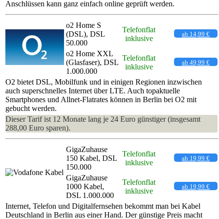
Anschlüssen kann ganz einfach online geprüft werden.
o2 Home S
Telefonflat
(DSL), DSL
ab 14,99 €
inklusive
50.000
o2 Home XXL
Telefonflat
(Glasfaser), DSL
ab 49,99 €
inklusive
1.000.000
O2 bietet DSL, Mobilfunk und in einigen Regionen inzwischen
auch superschnelles Internet über LTE. Auch topaktuelle
Smartphones und Allnet-Flatrates können in Berlin bei O2 mit
gebucht werden.
Dieser Tarif ist 12 Monate lang je 24 Euro günstiger (insgesamt
288,00 Euro sparen).
GigaZuhause
Telefonflat
150 Kabel, DSL
ab 19,99 €
inklusive
150.000
GigaZuhause
Telefonflat
1000 Kabel,
ab 19,99 €
inklusive
DSL 1.000.000
Internet, Telefon und Digitalfernsehen bekommt man bei Kabel
Deutschland in Berlin aus einer Hand. Der günstige Preis macht