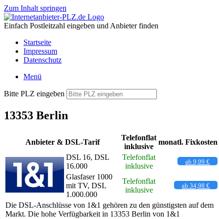
Zum Inhalt springen
Einfach Postleitzahl eingeben und Anbieter finden
Startseite
Impressum
Datenschutz
Menü
Bitte PLZ eingeben
13353 Berlin
Telefonflat
Anbieter & DSL-Tarif
monatl. Fixkosten
inklusive
DSL 16, DSL
Telefonflat
ab 9,99 €
16.000
inklusive
Glasfaser 1000
Telefonflat
mit TV, DSL
ab 34,98 €
inklusive
1.000.000
Die DSL-Anschlüsse von 1&1 gehören zu den günstigsten auf dem
Markt. Die hohe Verfügbarkeit in 13353 Berlin von 1&1