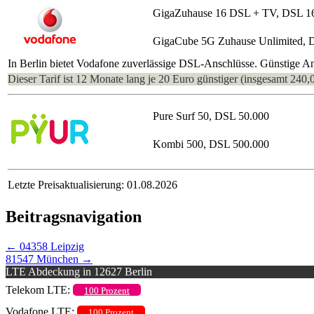
GigaZuhause 16 DSL + TV, DSL 1
GigaCube 5G Zuhause Unlimited, 
In Berlin bietet Vodafone zuverlässige DSL-Anschlüsse. Günstige An
Dieser Tarif ist 12 Monate lang je 20 Euro günstiger (insgesamt 240,
Pure Surf 50, DSL 50.000
Kombi 500, DSL 500.000
Letzte Preisaktualisierung: 01.08.2026
Beitragsnavigation
←
04358 Leipzig
81547 München
→
LTE Abdeckung in 12627 Berlin
Telekom LTE:
100 Prozent
Vodafone LTE:
100 Prozent