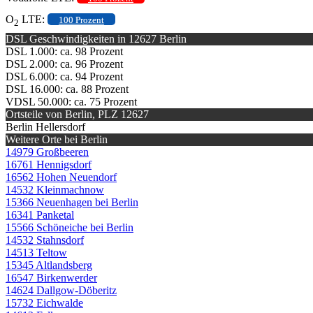
O
LTE:
100 Prozent
2
DSL Geschwindigkeiten in 12627 Berlin
DSL 1.000: ca. 98 Prozent
DSL 2.000: ca. 96 Prozent
DSL 6.000: ca. 94 Prozent
DSL 16.000: ca. 88 Prozent
VDSL 50.000: ca. 75 Prozent
Ortsteile von Berlin, PLZ 12627
Berlin Hellersdorf
Weitere Orte bei Berlin
14979 Großbeeren
16761 Hennigsdorf
16562 Hohen Neuendorf
14532 Kleinmachnow
15366 Neuenhagen bei Berlin
16341 Panketal
15566 Schöneiche bei Berlin
14532 Stahnsdorf
14513 Teltow
15345 Altlandsberg
16547 Birkenwerder
14624 Dallgow-Döberitz
15732 Eichwalde