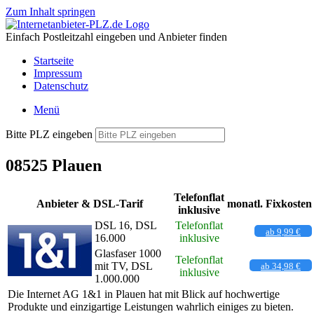
Zum Inhalt springen
Einfach Postleitzahl eingeben und Anbieter finden
Startseite
Impressum
Datenschutz
Menü
Bitte PLZ eingeben
08525 Plauen
Telefonflat
Anbieter & DSL-Tarif
monatl. Fixkosten
inklusive
DSL 16, DSL
Telefonflat
ab 9,99 €
16.000
inklusive
Glasfaser 1000
Telefonflat
mit TV, DSL
ab 34,98 €
inklusive
1.000.000
Die Internet AG 1&1 in Plauen hat mit Blick auf hochwertige
Produkte und einzigartige Leistungen wahrlich einiges zu bieten.