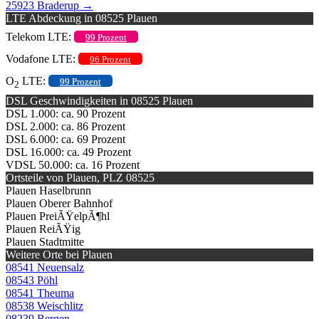
25923 Braderup
→
LTE Abdeckung in 08525 Plauen
Telekom LTE:
99 Prozent
Vodafone LTE:
96 Prozent
O
LTE:
99 Prozent
2
DSL Geschwindigkeiten in 08525 Plauen
DSL 1.000: ca. 90 Prozent
DSL 2.000: ca. 86 Prozent
DSL 6.000: ca. 69 Prozent
DSL 16.000: ca. 49 Prozent
VDSL 50.000: ca. 16 Prozent
Ortsteile von Plauen, PLZ 08525
Plauen Haselbrunn
Plauen Oberer Bahnhof
Plauen PreiÃŸelpÃ¶hl
Plauen ReiÃŸig
Plauen Stadtmitte
Weitere Orte bei Plauen
08541 Neuensalz
08543 Pöhl
08541 Theuma
08538 Weischlitz
08239 Bergen