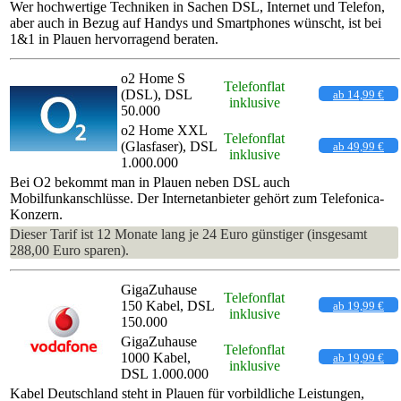
Wer hochwertige Techniken in Sachen DSL, Internet und Telefon,
aber auch in Bezug auf Handys und Smartphones wünscht, ist bei
1&1 in Plauen hervorragend beraten.
o2 Home S
Telefonflat
(DSL), DSL
ab 14,99 €
inklusive
50.000
o2 Home XXL
Telefonflat
(Glasfaser), DSL
ab 49,99 €
inklusive
1.000.000
Bei O2 bekommt man in Plauen neben DSL auch
Mobilfunkanschlüsse. Der Internetanbieter gehört zum Telefonica-
Konzern.
Dieser Tarif ist 12 Monate lang je 24 Euro günstiger (insgesamt
288,00 Euro sparen).
GigaZuhause
Telefonflat
150 Kabel, DSL
ab 19,99 €
inklusive
150.000
GigaZuhause
Telefonflat
1000 Kabel,
ab 19,99 €
inklusive
DSL 1.000.000
Kabel Deutschland steht in Plauen für vorbildliche Leistungen,