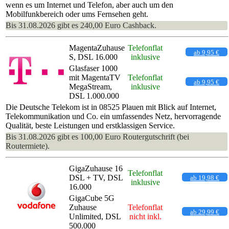
wenn es um Internet und Telefon, aber auch um den
Mobilfunkbereich oder ums Fernsehen geht.
Bis 31.08.2026 gibt es 240,00 Euro Cashback.
MagentaZuhause
Telefonflat
ab 9,95 €
S, DSL 16.000
inklusive
Glasfaser 1000
mit MagentaTV
Telefonflat
ab 9,95 €
MegaStream,
inklusive
DSL 1.000.000
Die Deutsche Telekom ist in 08525 Plauen mit Blick auf Internet,
Telekommunikation und Co. ein umfassendes Netz, hervorragende
Qualität, beste Leistungen und erstklassigen Service.
Bis 31.08.2026 gibt es 100,00 Euro Routergutschrift (bei
Routermiete).
GigaZuhause 16
Telefonflat
DSL + TV, DSL
ab 19,98 €
inklusive
16.000
GigaCube 5G
Zuhause
Telefonflat
ab 29,99 €
Unlimited, DSL
nicht inkl.
500.000