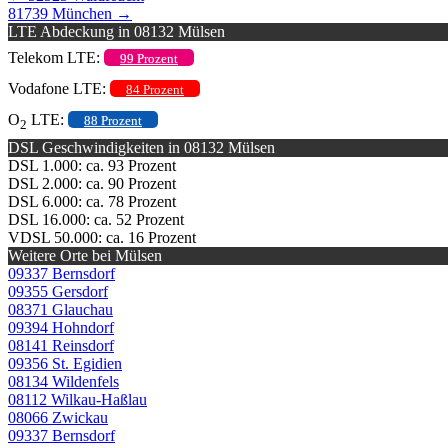
81739 München
→
LTE Abdeckung in 08132 Mülsen
Telekom LTE:
99 Prozent
Vodafone LTE:
84 Prozent
O
LTE:
88 Prozent
2
DSL Geschwindigkeiten in 08132 Mülsen
DSL 1.000: ca. 93 Prozent
DSL 2.000: ca. 90 Prozent
DSL 6.000: ca. 78 Prozent
DSL 16.000: ca. 52 Prozent
VDSL 50.000: ca. 16 Prozent
Weitere Orte bei Mülsen
09337 Bernsdorf
09355 Gersdorf
08371 Glauchau
09394 Hohndorf
08141 Reinsdorf
09356 St. Egidien
08134 Wildenfels
08112 Wilkau-Haßlau
08066 Zwickau
09337 Bernsdorf