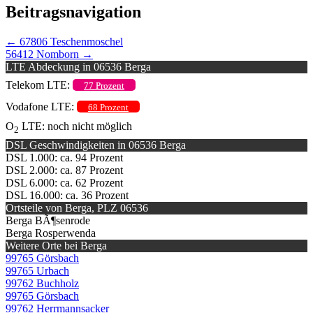
Beitragsnavigation
←
67806 Teschenmoschel
56412 Nomborn
→
LTE Abdeckung in 06536 Berga
Telekom LTE:
77 Prozent
Vodafone LTE:
68 Prozent
O
LTE: noch nicht möglich
2
DSL Geschwindigkeiten in 06536 Berga
DSL 1.000: ca. 94 Prozent
DSL 2.000: ca. 87 Prozent
DSL 6.000: ca. 62 Prozent
DSL 16.000: ca. 36 Prozent
Ortsteile von Berga, PLZ 06536
Berga BÃ¶senrode
Berga Rosperwenda
Weitere Orte bei Berga
99765 Görsbach
99765 Urbach
99762 Buchholz
99765 Görsbach
99762 Herrmannsacker