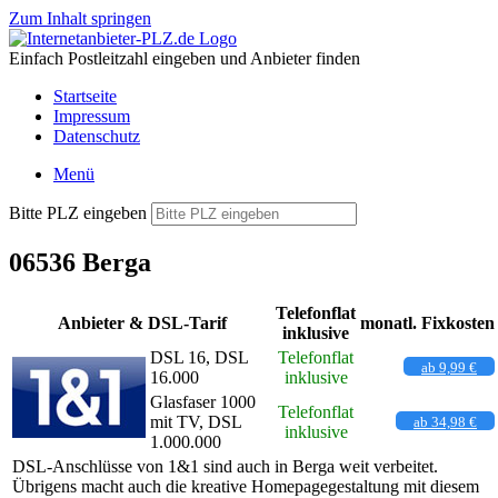
Zum Inhalt springen
Einfach Postleitzahl eingeben und Anbieter finden
Startseite
Impressum
Datenschutz
Menü
Bitte PLZ eingeben
06536 Berga
Telefonflat
Anbieter & DSL-Tarif
monatl. Fixkosten
inklusive
DSL 16, DSL
Telefonflat
ab 9,99 €
16.000
inklusive
Glasfaser 1000
Telefonflat
mit TV, DSL
ab 34,98 €
inklusive
1.000.000
DSL-Anschlüsse von 1&1 sind auch in Berga weit verbeitet.
Übrigens macht auch die kreative Homepagegestaltung mit diesem