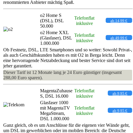
renommierten Anbieter mächtig Spaß.
o2 Home S
Telefonflat
(DSL), DSL
ab 14,99 €
inklusive
50.000
o2 Home XXL
Telefonflat
(Glasfaser), DSL
ab 49,99 €
inklusive
1.000.000
Ob Festnetz, DSL, LTE Smartphones und so weiter: Sowohl Privat-,
als auch Geschäftskunden haben es mit O2 in Berga leicht. Denn
eine hervorragende Netzabdeckung und bester Service sind dort seit
jeher garantiert.
Dieser Tarif ist 12 Monate lang je 24 Euro günstiger (insgesamt
288,00 Euro sparen).
MagentaZuhause
Telefonflat
ab 9,95 €
S, DSL 16.000
inklusive
Glasfaser 1000
mit MagentaTV
Telefonflat
ab 9,95 €
MegaStream,
inklusive
DSL 1.000.000
Ganz gleich, ob es um Anschlüsse für die eigenen vier Wände geht,
um DSL im gewerblichen oder im mobilen Bereich: die Deutsche