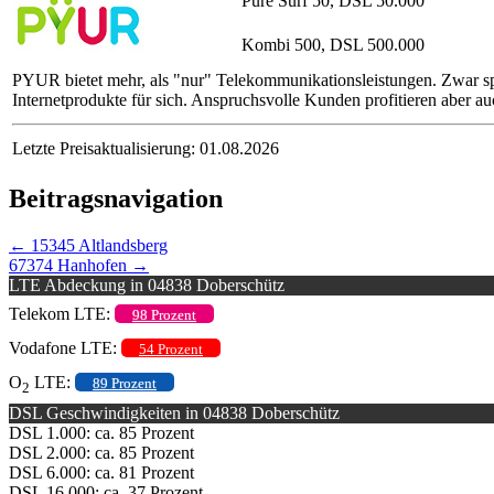
Pure Surf 50, DSL 50.000
Kombi 500, DSL 500.000
PYUR bietet mehr, als "nur" Telekommunikationsleistungen. Zwar sp
Internetprodukte für sich. Anspruchsvolle Kunden profitieren aber a
Letzte Preisaktualisierung: 01.08.2026
Beitragsnavigation
←
15345 Altlandsberg
67374 Hanhofen
→
LTE Abdeckung in 04838 Doberschütz
Telekom LTE:
98 Prozent
Vodafone LTE:
54 Prozent
O
LTE:
89 Prozent
2
DSL Geschwindigkeiten in 04838 Doberschütz
DSL 1.000: ca. 85 Prozent
DSL 2.000: ca. 85 Prozent
DSL 6.000: ca. 81 Prozent
DSL 16.000: ca. 37 Prozent