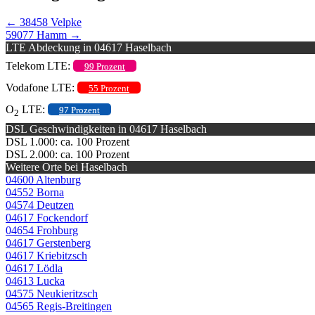
←
38458 Velpke
59077 Hamm
→
LTE Abdeckung in 04617 Haselbach
Telekom LTE:
99 Prozent
Vodafone LTE:
55 Prozent
O
LTE:
97 Prozent
2
DSL Geschwindigkeiten in 04617 Haselbach
DSL 1.000: ca. 100 Prozent
DSL 2.000: ca. 100 Prozent
Weitere Orte bei Haselbach
04600 Altenburg
04552 Borna
04574 Deutzen
04617 Fockendorf
04654 Frohburg
04617 Gerstenberg
04617 Kriebitzsch
04617 Lödla
04613 Lucka
04575 Neukieritzsch
04565 Regis-Breitingen