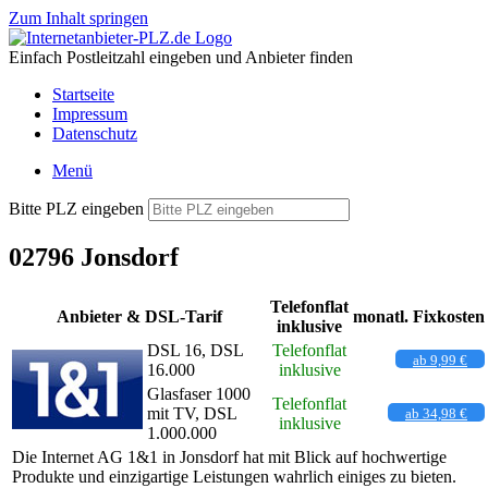
Zum Inhalt springen
Einfach Postleitzahl eingeben und Anbieter finden
Startseite
Impressum
Datenschutz
Menü
Bitte PLZ eingeben
02796 Jonsdorf
Telefonflat
Anbieter & DSL-Tarif
monatl. Fixkosten
inklusive
DSL 16, DSL
Telefonflat
ab 9,99 €
16.000
inklusive
Glasfaser 1000
Telefonflat
mit TV, DSL
ab 34,98 €
inklusive
1.000.000
Die Internet AG 1&1 in Jonsdorf hat mit Blick auf hochwertige
Produkte und einzigartige Leistungen wahrlich einiges zu bieten.