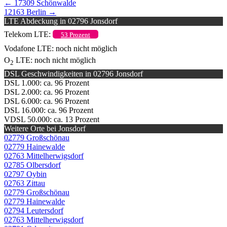
←
17309 Schönwalde
12163 Berlin
→
LTE Abdeckung in 02796 Jonsdorf
Telekom LTE:
53 Prozent
Vodafone LTE: noch nicht möglich
O
LTE: noch nicht möglich
2
DSL Geschwindigkeiten in 02796 Jonsdorf
DSL 1.000: ca. 96 Prozent
DSL 2.000: ca. 96 Prozent
DSL 6.000: ca. 96 Prozent
DSL 16.000: ca. 96 Prozent
VDSL 50.000: ca. 13 Prozent
Weitere Orte bei Jonsdorf
02779 Großschönau
02779 Hainewalde
02763 Mittelherwigsdorf
02785 Olbersdorf
02797 Oybin
02763 Zittau
02779 Großschönau
02779 Hainewalde
02794 Leutersdorf
02763 Mittelherwigsdorf