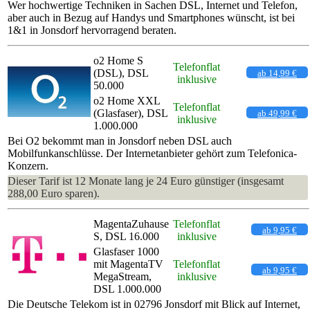
Wer hochwertige Techniken in Sachen DSL, Internet und Telefon,
aber auch in Bezug auf Handys und Smartphones wünscht, ist bei
1&1 in Jonsdorf hervorragend beraten.
o2 Home S
Telefonflat
(DSL), DSL
ab 14,99 €
inklusive
50.000
o2 Home XXL
Telefonflat
(Glasfaser), DSL
ab 49,99 €
inklusive
1.000.000
Bei O2 bekommt man in Jonsdorf neben DSL auch
Mobilfunkanschlüsse. Der Internetanbieter gehört zum Telefonica-
Konzern.
Dieser Tarif ist 12 Monate lang je 24 Euro günstiger (insgesamt
288,00 Euro sparen).
MagentaZuhause
Telefonflat
ab 9,95 €
S, DSL 16.000
inklusive
Glasfaser 1000
mit MagentaTV
Telefonflat
ab 9,95 €
MegaStream,
inklusive
DSL 1.000.000
Die Deutsche Telekom ist in 02796 Jonsdorf mit Blick auf Internet,