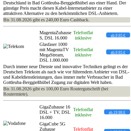
Deutschland in Bad Gottleuba-Berggießhübel aus einer Hand. Der
günstige Preis macht diesen Kabel-Internetanbieter zu einer
attraktiven Alternative zu den herkömmlichen DSL-Anbietern.
Bis 31.08.2026 gibt es 240,00 Euro Cashback.
MagentaZuhause
Telefonflat
ab 9,95 €
S, DSL 16.000
inklusive
Glasfaser 1000
mit MagentaTV
Telefonflat
ab 9,95 €
MegaStream,
inklusive
DSL 1.000.000
Durch immer neue Dienste und innovative Techniken gelingt es der
Deutschen Telekom als nach wie vor führendem Anbieter von DSL-
und Kabeldienstleistungen, dass immer mehr Verbraucher in Bad
Gottleuba-Berggießhübel Zugang zur digitalen Welt haben.
Bis 31.08.2026 gibt es 100,00 Euro Routergutschrift (bei
Routermiete).
GigaZuhause 16
Telefonflat
DSL + TV, DSL
ab 19,98 €
inklusive
16.000
GigaCube 5G
Zuhause
Telefonflat