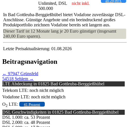
ab 29,99 €
Unlimited, DSL
nicht inkl.
500.000
In Bad Gottleuba-Berggießhübel bietet Vodafone zuverlässige DSL-
Anschlüsse. Günstige Angebote und ein beeindruckend großes
Produktportfolio zeichnen Vodafone bereits seit langem aus.
Dieser Tarif ist 12 Monate lang je 20 Euro günstiger (insgesamt
240,00 Euro sparen).
Letzte Preisaktualisierung: 01.08.2026
Beitragsnavigation
←
97947 Grünsfeld
54518 Sehlem
→
LTE Abdeckung in 01825 Bad Gottleuba-Berggießhübel
Telekom LTE: noch nicht möglich
Vodafone LTE: noch nicht möglich
O
LTE:
41 Prozent
2
DSL Geschwindigkeiten in 01825 Bad Gottleuba-Berggießhübel
DSL 1.000: ca. 53 Prozent
DSL 2.000: ca. 48 Prozent