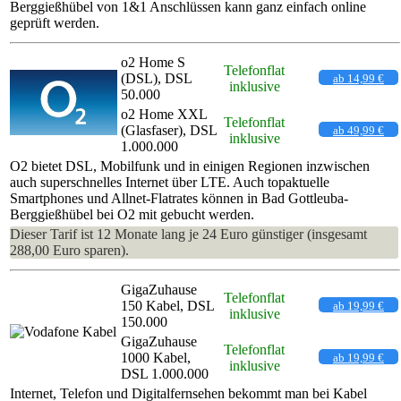
Berggießhübel von 1&1 Anschlüssen kann ganz einfach online
geprüft werden.
o2 Home S
Telefonflat
(DSL), DSL
ab 14,99 €
inklusive
50.000
o2 Home XXL
Telefonflat
(Glasfaser), DSL
ab 49,99 €
inklusive
1.000.000
O2 bietet DSL, Mobilfunk und in einigen Regionen inzwischen
auch superschnelles Internet über LTE. Auch topaktuelle
Smartphones und Allnet-Flatrates können in Bad Gottleuba-
Berggießhübel bei O2 mit gebucht werden.
Dieser Tarif ist 12 Monate lang je 24 Euro günstiger (insgesamt
288,00 Euro sparen).
GigaZuhause
Telefonflat
150 Kabel, DSL
ab 19,99 €
inklusive
150.000
GigaZuhause
Telefonflat
1000 Kabel,
ab 19,99 €
inklusive
DSL 1.000.000
Internet, Telefon und Digitalfernsehen bekommt man bei Kabel