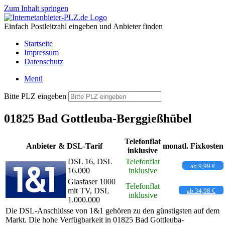
Zum Inhalt springen
Einfach Postleitzahl eingeben und Anbieter finden
Startseite
Impressum
Datenschutz
Menü
Bitte PLZ eingeben
01825 Bad Gottleuba-Berggießhübel
Telefonflat
Anbieter & DSL-Tarif
monatl. Fixkosten
inklusive
DSL 16, DSL
Telefonflat
ab 9,99 €
16.000
inklusive
Glasfaser 1000
Telefonflat
mit TV, DSL
ab 34,98 €
inklusive
1.000.000
Die DSL-Anschlüsse von 1&1 gehören zu den günstigsten auf dem
Markt. Die hohe Verfügbarkeit in 01825 Bad Gottleuba-