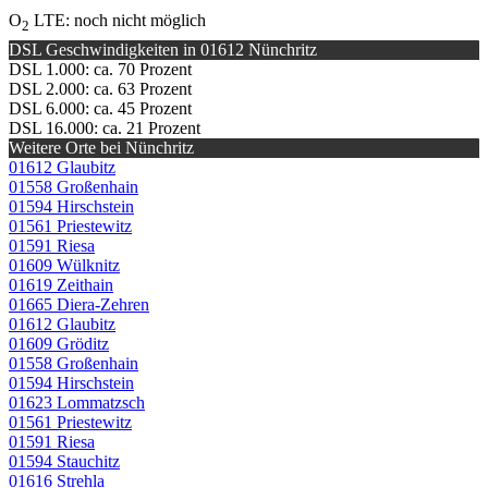
O
LTE: noch nicht möglich
2
DSL Geschwindigkeiten in 01612 Nünchritz
DSL 1.000: ca. 70 Prozent
DSL 2.000: ca. 63 Prozent
DSL 6.000: ca. 45 Prozent
DSL 16.000: ca. 21 Prozent
Weitere Orte bei Nünchritz
01612 Glaubitz
01558 Großenhain
01594 Hirschstein
01561 Priestewitz
01591 Riesa
01609 Wülknitz
01619 Zeithain
01665 Diera-Zehren
01612 Glaubitz
01609 Gröditz
01558 Großenhain
01594 Hirschstein
01623 Lommatzsch
01561 Priestewitz
01591 Riesa
01594 Stauchitz
01616 Strehla