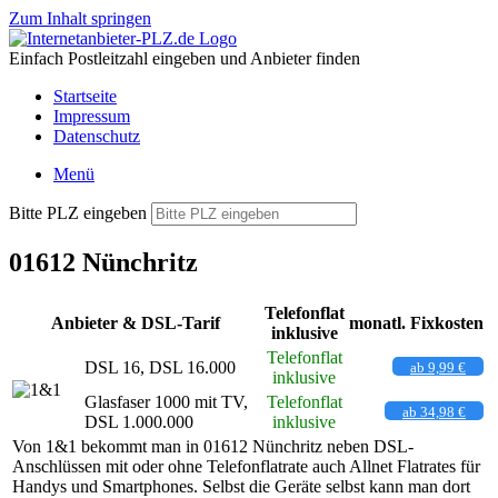
Zum Inhalt springen
Einfach Postleitzahl eingeben und Anbieter finden
Startseite
Impressum
Datenschutz
Menü
Bitte PLZ eingeben
01612 Nünchritz
Telefonflat
Anbieter & DSL-Tarif
monatl. Fixkosten
inklusive
Telefonflat
DSL 16, DSL 16.000
ab 9,99 €
inklusive
Glasfaser 1000 mit TV,
Telefonflat
ab 34,98 €
DSL 1.000.000
inklusive
Von 1&1 bekommt man in 01612 Nünchritz neben DSL-
Anschlüssen mit oder ohne Telefonflatrate auch Allnet Flatrates für
Handys und Smartphones. Selbst die Geräte selbst kann man dort