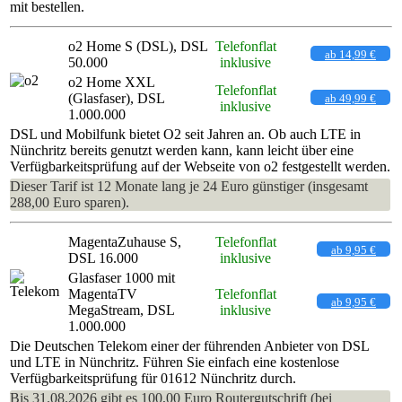
mit bestellen.
o2 Home S (DSL), DSL
Telefonflat
ab 14,99 €
50.000
inklusive
o2 Home XXL
Telefonflat
(Glasfaser), DSL
ab 49,99 €
inklusive
1.000.000
DSL und Mobilfunk bietet O2 seit Jahren an. Ob auch LTE in
Nünchritz bereits genutzt werden kann, kann leicht über eine
Verfügbarkeitsprüfung auf der Webseite von o2 festgestellt werden.
Dieser Tarif ist 12 Monate lang je 24 Euro günstiger (insgesamt
288,00 Euro sparen).
MagentaZuhause S,
Telefonflat
ab 9,95 €
DSL 16.000
inklusive
Glasfaser 1000 mit
MagentaTV
Telefonflat
ab 9,95 €
MegaStream, DSL
inklusive
1.000.000
Die Deutschen Telekom einer der führenden Anbieter von DSL
und LTE in Nünchritz. Führen Sie einfach eine kostenlose
Verfügbarkeitsprüfung für 01612 Nünchritz durch.
Bis 31.08.2026 gibt es 100,00 Euro Routergutschrift (bei